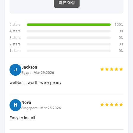
장 호의적 프라이스일 것입니다. 그것을 얻었으면 우리
는 당신에게 추적 번호를 보낼 것입니다.
대량 주문을 위해, 당신이 중국에서 발송자를 가지고 있
지 않으면, 공중에 의해 또는 해로로 통과하여 당신의
운송 발송자가 받아들일 수 있다고, 우리는 당신을 위한
가장 비용 효율적 1을 발견할 것입니다.
당신이 다른 어떤 질문을 있다면, 아래 다음으로서 우리
를 접촉을 환영하세요
왓츠앱 / 보팀 : 0086-15257858856 스카이프 :
lovelyzlf@hotmail.com 이메일
:airwolf@flyautomatic.com
전화기 / 위챗 : 0086-18957877902
등급 & 리뷰