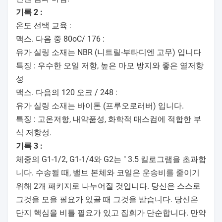
기록 2 :
온도 선택 교육 :
맥스. 다음 중 80oC/ 176 :
유가 실링 소재는 NBR (니트릴-부타디엔 고무) 입니다
SLP-
G3/4
특징 : 우수한 오일 저항, 높은 마모 방지와 좋은 열저항
25 밀리미터
20 밀리미터
20B
"
성
맥스. 다음의 120 오크 / 248 :
유가 실링 소재는 바이톤 (프루오로러버) 입니다.
특징 : 고온저항, 내약품성, 화학적 매스컴에 적합한 부
식 저항성.
SLP-
G1 "
32 밀리미터
25 밀리미터
기록 3 :
25B
체중의 G1-1/2, G1-1/4와 G2는 " 3.5 킬로그램을 초과합
니다. 수송될 때, 밸브 본체와 코일은 운송비를 줄이기
위해 2개 패키지로 나누어질 것입니다. 당신은 스스로
그것을 모을 필요가 있골 때 그것을 받습니다. 당신은
SLP-
G1-
단지 핵심을 비틀 필요가 있고 집회가 단순합니다. 만약
40 밀리미터
32 밀리미터