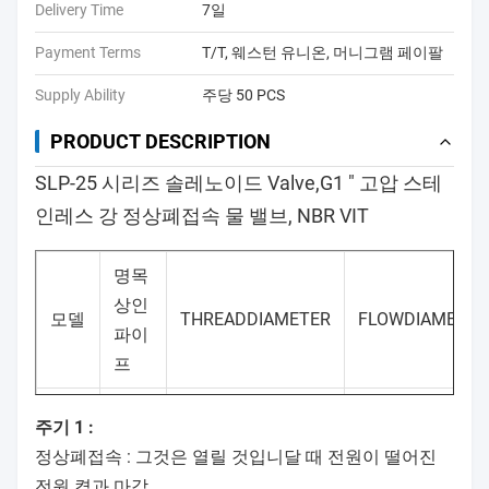
Delivery Time
7일
Payment Terms
T/T, 웨스턴 유니온, 머니그램 페이팔
Supply Ability
주당 50 PCS
PRODUCT DESCRIPTION
SLP-25 시리즈 솔레노이드 Valve,G1 " 고압 스테
인레스 강 정상폐접속 물 밸브, NBR VIT
명목
상인
모델
THREADDIAMETER
FLOWDIAMETER
파이
프
주기 1 :
SLP-
G1/2
정상폐접속 : 그것은 열릴 것입니달 때 전원이 떨어진
20 밀리미터
13 밀리미터
15B
"
전원 켬과 마감.