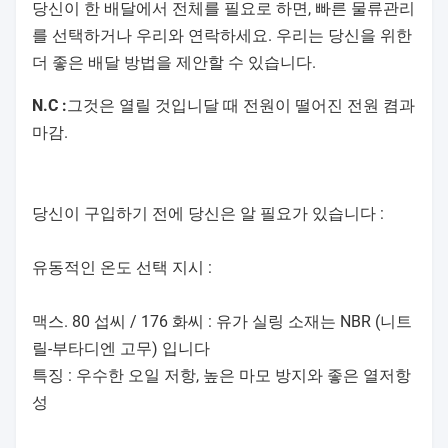
32B
1/4 "
당신이 한 배달에서 전체를 필요로 하면, 빠른 물류관리
를 선택하거나 우리와 연락하세요. 우리는 당신을 위한
더 좋은 배달 방법을 제안할 수 있습니다.
N.C :
그것은 열릴 것입니달 때 전원이 떨어진 전원 켬과
SLP-
G1-
마감.
48 밀리미터
40 밀리미터
40B
1/2 "
당신이 구입하기 전에 당신은 알 필요가 있습니다 :
유동적인 온도 선택 지시 :
SLP-
G2 "
58 밀리미터
50 밀리미터
50B
맥스. 80 섭씨 / 176 화씨 : 유가 실링 소재는 NBR (니트
릴-부타디엔 고무) 입니다
특징 : 우수한 오일 저항, 높은 마모 방지와 좋은 열저항
성