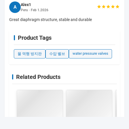
5.0
Based on 50 reviews recently
리뷰 작성
5 stars
100%
4 stars
0%
3 stars
0%
2 stars
0%
1 stars
0%
Jackson
J
Egypt · Mar 29.2026
well-built, worth every penny
Nova