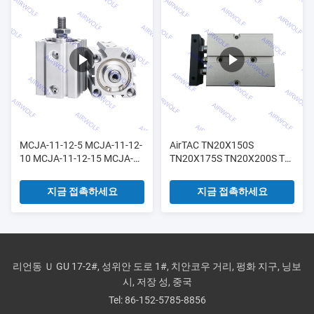
MCJA-11-12-5 MCJA-11-12-
AirTAC TN20X150S
10 MCJA-11-12-15 MCJA-
TN20X175S TN20X200S TN
11-12-20 마인드맨 콤팩트 실
시리즈 복동 트윈 로드 실린
린더
더
지금 접촉하세요
지금 접촉하세요
리언동 Ｕ GU 17-2#, 성위안 도로 1#, 치안코우 거리, 펑화 지구, 닝보
시, 저장 성, 중국
Tel:
86-152-5785-8856